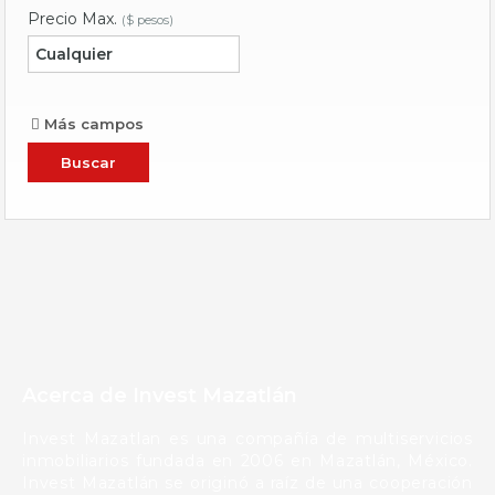
Precio Max.
($ pesos)
Más campos
Acerca de Invest Mazatlán
Invest Mazatlan es una compañía de multiservicios
inmobiliarios fundada en 2006 en Mazatlán, México.
Invest Mazatlán se originó a raíz de una cooperación